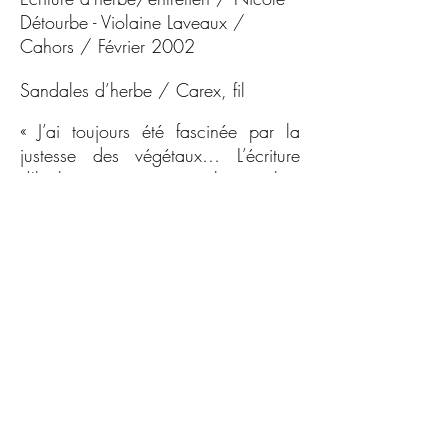
Détourbe - Violaine Laveaux /
Cahors / Février 2002
Sandales d’herbe / Carex, fil
« J’ai toujours été fascinée par la
justesse des végétaux… L’écriture
d’herbe, un mot saisi, happé lors
d’une exposition de calligraphie
chinoise, une sorte d’ellipse gestuelle
de la forme régulière…Ces pieds
sandales d’herbe, une écriture
silencieuse, qui se déroule comme
une partition. Elle me rappelle cette
image, image d’une lecture, celle du
glissement des chaussons sur le
plancher poli, lorsque l’acteur
principal entre seul en scène, dans
une salle de nô. »