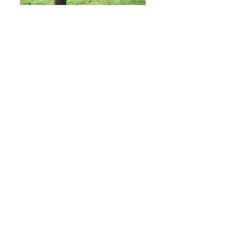
COOKSONIA n°2
branches de noisetier, tiges de lys
safranées, cordes à piano, tiges
métalliques, couleur, cire, chaises
Un geste suffit -ramasser une fourche de
bois en forêt- pour commencer un
glossaire: fourche, fronde, chromosome,
voyelle et remonter le temps, jusqu'à
410 millions d'années. Jusqu'au
Cooksonia Caledonica, cette petite
fourche de 6cm de haut, dépourvue de
feuilles, de fleurs et de racines, une de
nos premières plantes issues de la mer
dont on ne connaît que la trace fossile.
Je me plais à y voir là, le premier signe